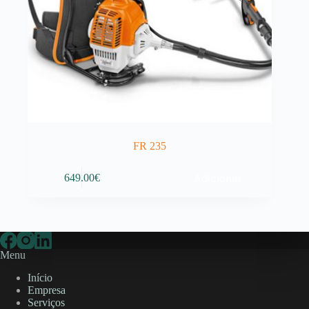
FR 235
Adicionar
649.00
€
Menu
Início
Empresa
Serviços