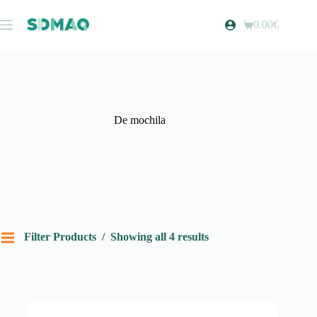
Pular
para
0.00
€
Carrinho
o
de
conteúdo
compras
De mochila
Filter Products
Showing all 4 results