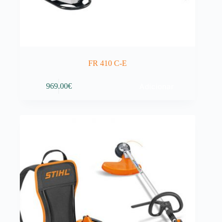
FR 410 C-E
Adicionar
969.00
€