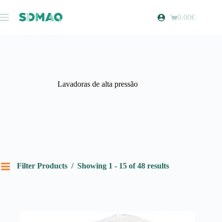
Pular
para
0.00
€
Carrinho
o
de
conteúdo
compras
Lavadoras de alta pressão
Filter Products
Showing 1 - 15 of 48 results