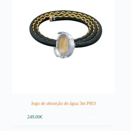
chosen
on
the
product
page
Jogo de absorção de água 3m PRO
Adicionar
249.00
€