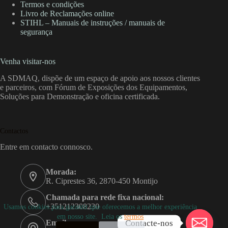
Termos e condições
Livro de Reclamações online
STIHL – Manuais de instruções / manuais de
segurança
Venha visitar-nos
A SDMAQ, dispõe de um espaço de apoio aos nossos clientes
e parceiros, com Fórum de Exposições dos Equipamentos,
Soluções para Demonstração e oficina certificada.
Contactos
Entre em contacto connosco.
Morada:
R. Ciprestes 36, 2870-450 Montijo
Chamada para rede fixa nacional:
+351212308230
Usamos cookies para garantir que oferecemos a melhor experiência
em nosso site. Leia os
termos
Contacte-nos
Email: