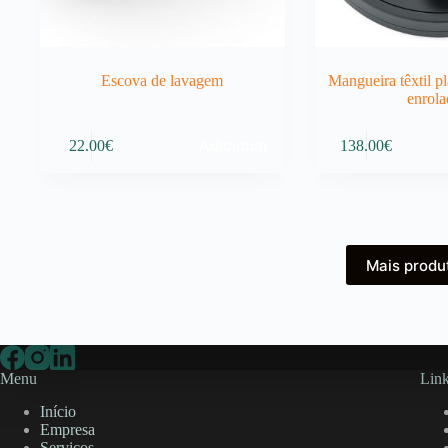
Escova de lavagem
Mangueira têxtil p
enrola
Adicionar
22.00
€
138.00
€
Mais produ
Menu
Link
Início
Empresa
Serviços