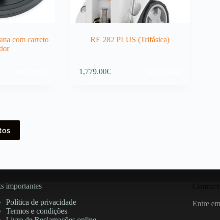
lana com carreto
RE 282 PLUS (Trifásica)
dor
Adicionar
Adicionar
1,779.00
€
tos
s importantes
Contact
Política de privacidade
Entre em
Termos e condições
Livro de Reclamações online