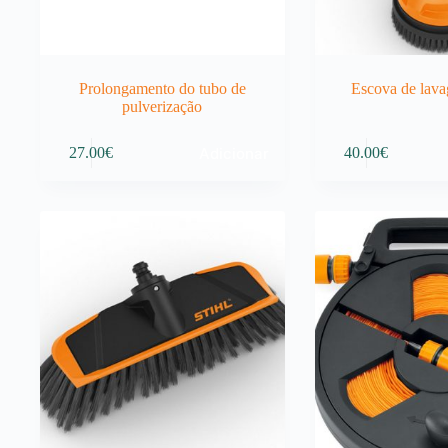
Prolongamento do tubo de
Escova de lava
pulverização
Adicionar
27.00
€
40.00
€