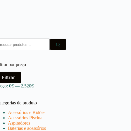
squisar
r:
ltrar por preço
reço
reço
Filtrar
ínimo
áximo
reço:
0€
—
2,520€
ategorias de produto
Acessórios e Bidões
Acessórios Piscina
Aspiradores
Baterias e acessórios