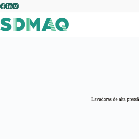
Pular
para
o
conteúdo
Lavadoras de alta press