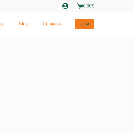
0.00
€
Carrinho
de
compras
as
Blog
Contactos
LOJA