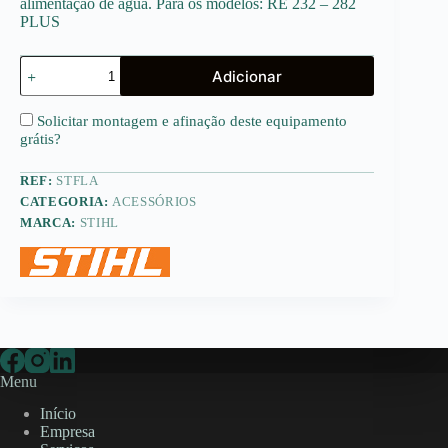
alimentação de água. Para os modelos: RE 232 – 282
PLUS
Quantidade
Adicionar
de
Filtro
de
Solicitar montagem e afinação deste equipamento
água
grátis
?
REF:
STFLA
CATEGORIA:
ACESSÓRIOS
MARCA:
STIHL
Menu
Início
Empresa