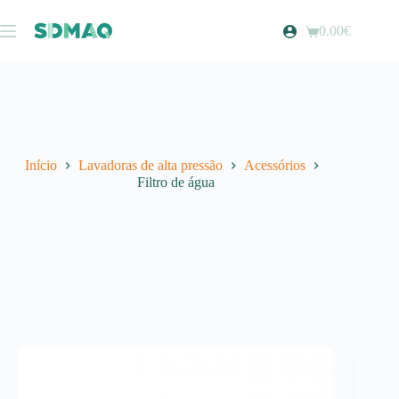
Pular
para
0.00
€
Carrinho
o
de
conteúdo
compras
Início
Lavadoras de alta pressão
Acessórios
Filtro de água