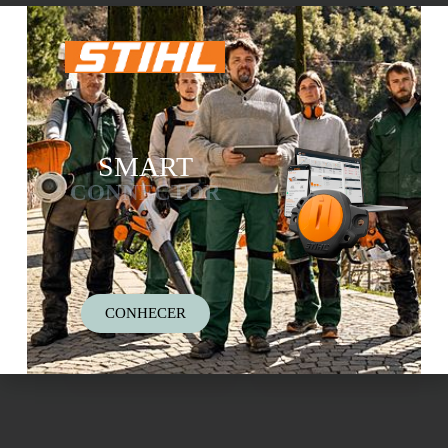
SMART
CONNECTOR
Smart Connector 2 A
CTX-10 MINORADOR
PH 5 KGS
CONHECER
Adicionar
39.00
€
Adicionar
16.00
€