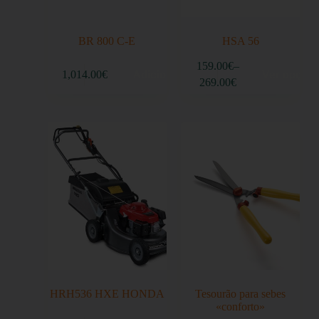
BR 800 C-E
HSA 56
159.00
€
–
Adicionar
Ver opçõe
1,014.00
€
269.00
€
HRH536 HXE HONDA
Tesourão para sebes
«conforto»