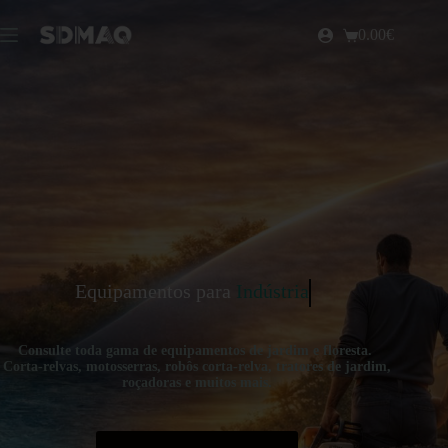
0.00
€
Equipamentos para
Indústria
Consulte toda gama de equipamentos de jardim e floresta.
Corta-relvas, motosserras, robôs corta-relva, tratores de jardim,
roçadoras e muitos mais.