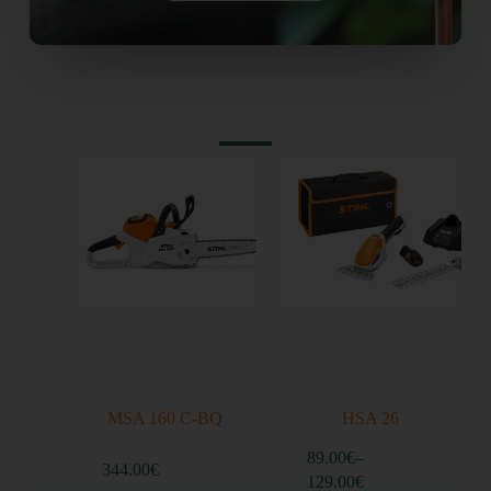
MSA 160 C-BQ
HSA 26
89.00
€
–
Adicionar
Ver opçõe
344.00
€
129.00
€