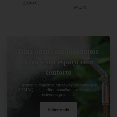
Adicionar
2,450.00
€
Adicionar
63.43
€
Diga adeus aos mosquitos
Viva o seu espaço com
conforto
Sistemas automáticos MistAway instalados pela
SDMAQ para jardins, moradias, hotéis e espaços
exteriores premium.
Saber mais