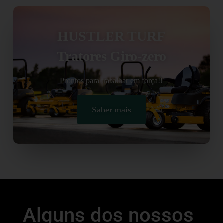
HUSTLER TURF
Tratores Giro-zero
Prontos para trabalhar em força!!
Saber mais
Alguns dos nossos