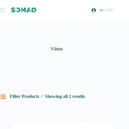
Pular
para
0.00
€
Carrinho
o
de
conteúdo
compras
Vários
Filter Products
Showing all 2 results