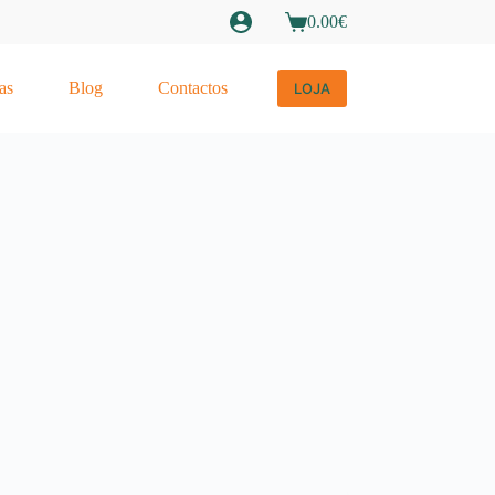
0.00
€
Carrinho
de
compras
as
Blog
Contactos
LOJA