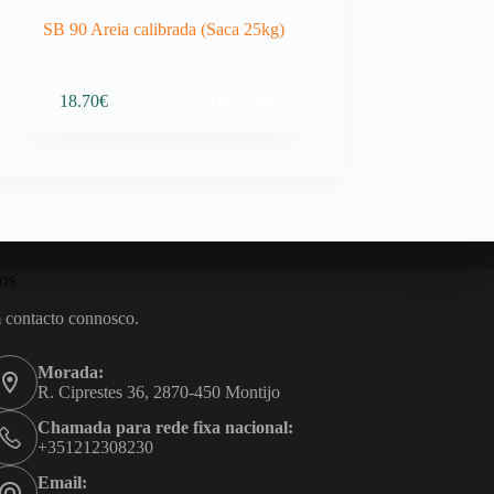
SB 90 Areia calibrada (Saca 25kg)
Adicionar
18.70
€
os
 contacto connosco.
Morada:
R. Ciprestes 36, 2870-450 Montijo
Chamada para rede fixa nacional:
+351212308230
Email: