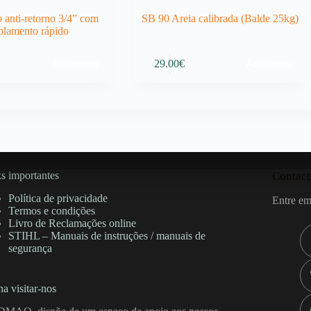
o anti-retorno 3/4” com
SB 90 Areia calibrada (Balde 25kg)
plamento rápido
Adicionar
Adicionar
29.00
€
s importantes
Contact
Política de privacidade
Entre em
Termos e condições
Livro de Reclamações online
STIHL – Manuais de instruções / manuais de
segurança
a visitar-nos