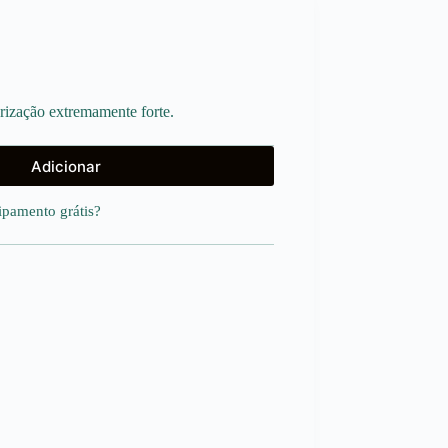
rização extremamente forte.
Adicionar
uipamento
grátis
?