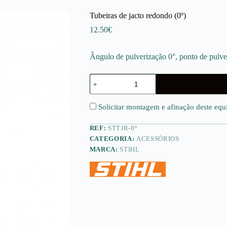
Tubeiras de jacto redondo (0º)
12.50
€
Ângulo de pulverização 0°, ponto de pulve
Quantidade
de
Tubeiras
de
Solicitar montagem e afinação deste eq
jacto
redondo
REF:
STTJR-0º
(0º)
CATEGORIA:
ACESSÓRIOS
MARCA:
STIHL