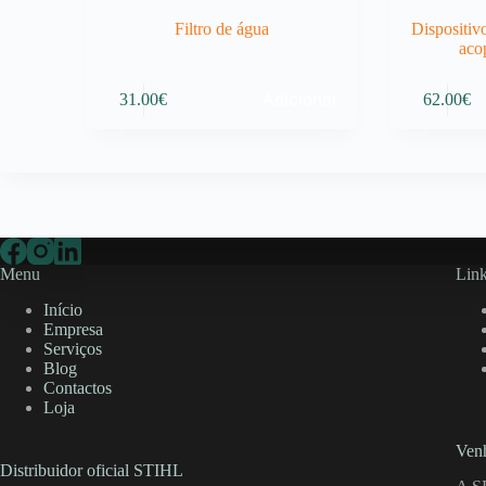
Filtro de água
Dispositiv
aco
Adicionar
31.00
€
62.00
€
Menu
Link
Início
Empresa
Serviços
Blog
Contactos
Loja
Venh
Distribuidor oficial STIHL