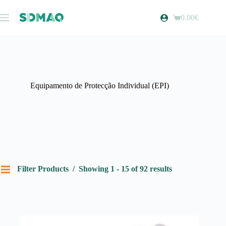
Pular
para
0.00
€
Carrinho
o
de
conteúdo
compras
Equipamento de Protecção Individual (EPI)
Filter Products
Showing 1 - 15 of 92 results