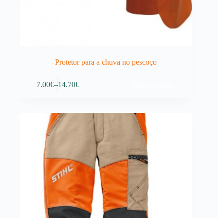
Protetor para a chuva no pescoço
This
Ver opções
7.00
€
–
14.70
€
product
Price
has
range:
multiple
7.00€
variants.
through
The
14.70€
options
may
be
chosen
on
the
product
page