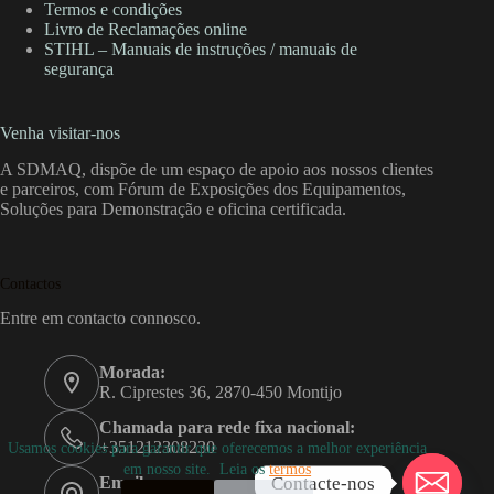
Termos e condições
Livro de Reclamações online
STIHL – Manuais de instruções / manuais de
segurança
Venha visitar-nos
A SDMAQ, dispõe de um espaço de apoio aos nossos clientes
e parceiros, com Fórum de Exposições dos Equipamentos,
Soluções para Demonstração e oficina certificada.
Contactos
Entre em contacto connosco.
Morada:
R. Ciprestes 36, 2870-450 Montijo
Chamada para rede fixa nacional:
+351212308230
Usamos cookies para garantir que oferecemos a melhor experiência
em nosso site. Leia os
termos
Contacte-nos
Email: