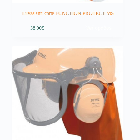
Luvas anti-corte FUNCTION PROTECT MS
This
Ver opções
38.00
€
product
has
multiple
variants.
The
options
may
be
chosen
on
the
product
page