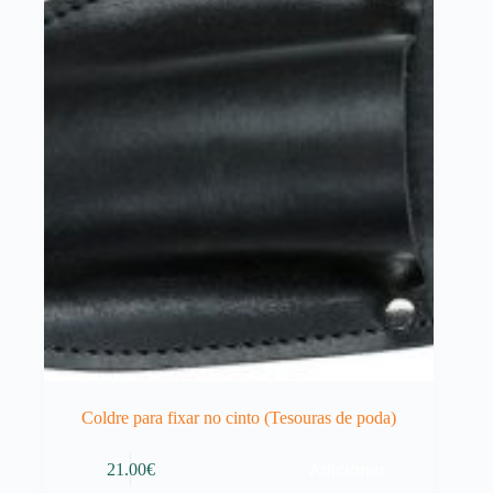
may
be
chosen
on
the
product
page
Coldre para fixar no cinto (Tesouras de poda)
Adicionar
21.00
€