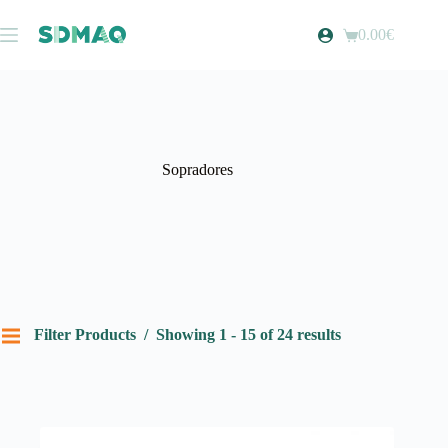
Pular
para
0.00
€
Carrinho
o
de
conteúdo
compras
Sopradores
Filter Products
Showing 1 - 15 of 24 results