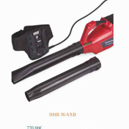
HHB 36 AXB
Adicionar
770.00
€