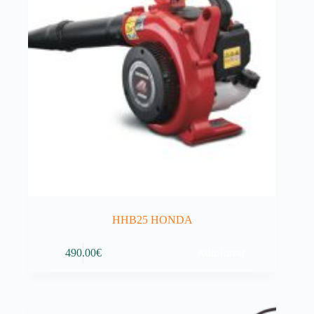
the
product
page
HHB25 HONDA
Adicionar
490.00
€