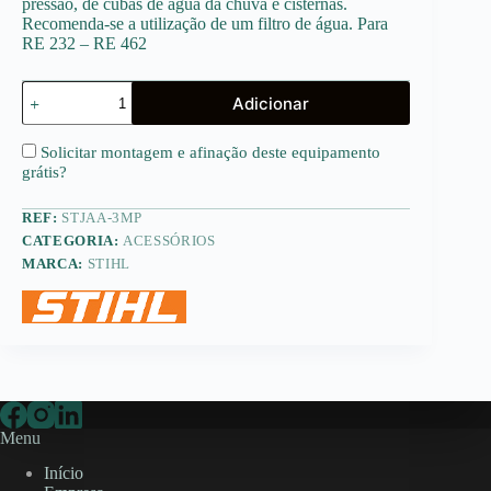
pressão, de cubas de água da chuva e cisternas.
Recomenda-se a utilização de um filtro de água. Para
RE 232 – RE 462
Quantidade
Adicionar
de
Jogo
de
Solicitar montagem e afinação deste equipamento
absorção
grátis
?
de
água
REF:
STJAA-3MP
3m
PRO
CATEGORIA:
ACESSÓRIOS
MARCA:
STIHL
Menu
Início