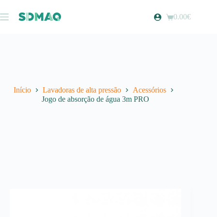
Pular
para
0.00
€
Carrinho
o
de
conteúdo
compras
Início
Lavadoras de alta pressão
Acessórios
Jogo de absorção de água 3m PRO