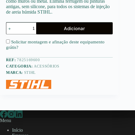
como muros ou metal. Elimina ferrugem ou pinturas
antigas, sem silicone, para todos os sistemas de injeção
de areia húmida STIHL.
Quantidade
Adicionar
de
SB
90
Solicitar montagem e afinação deste equipamento
Areia
grátis
?
calibrada
(Saca
REF:
7825169600
25kg)
CATEGORIA:
ACESSÓRIOS
MARCA:
STIHL
Menu
Início