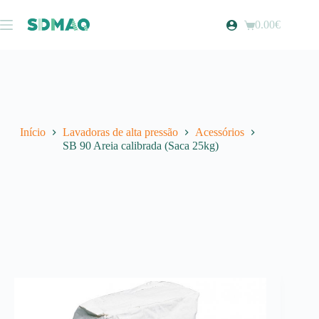
Pular
para
0.00
€
Carrinho
o
de
conteúdo
compras
Início
Lavadoras de alta pressão
Acessórios
SB 90 Areia calibrada (Saca 25kg)