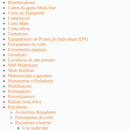
Biotrituradores
Cabos da gama Multi-Star
Carro de Transporte
Compressor
Corta Mato
Corta relvas
Cortadores
Equipamento de Protecção Individual (EPI)
Ferramentas de corte
Ferramentas manuais
Geradores
Lavadoras de alta pressão
MM Multimotor
Moto Bombas
Motoenxadas a gasolina
Motosserras e Podadoras
Multifunções
Perfuradores
Pulverizadores
Robots corta relva
Roçadores
Acessórios Roçadores
Ferramentas de corte
Roçadores a bateria
Uso particular