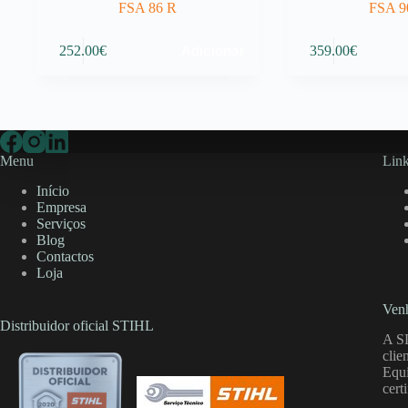
FSA 86 R
FSA 9
Adicionar
252.00
€
359.00
€
Menu
Link
Início
Empresa
Serviços
Blog
Contactos
Loja
Venh
Distribuidor oficial STIHL
A S
clie
Equi
cert