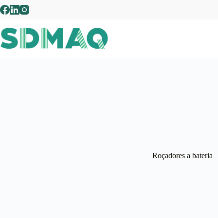
Pular
para
o
conteúdo
Roçadores a bateria