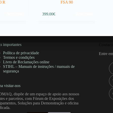
0 R
FSA 90
Adicionar
Adicionar
399.00
€
s importantes
Contact
Política de privacidade
Entre em
Termos e condições
Livro de Reclamações online
STIHL – Manuais de instruções / manuais de
segurança
a visitar-nos
DMAQ, dispõe de um espaço de apoio aos nossos
ntes e parceiros, com Fórum de Exposições dos
pamentos, Soluções para Demonstração e oficina
ificada.