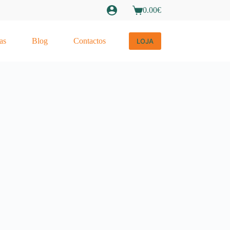
0.00
€
Carrinho
de
compras
as
Blog
Contactos
LOJA