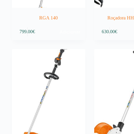
RGA 140
Roçadora H
Adicionar
799.00
€
630.00
€