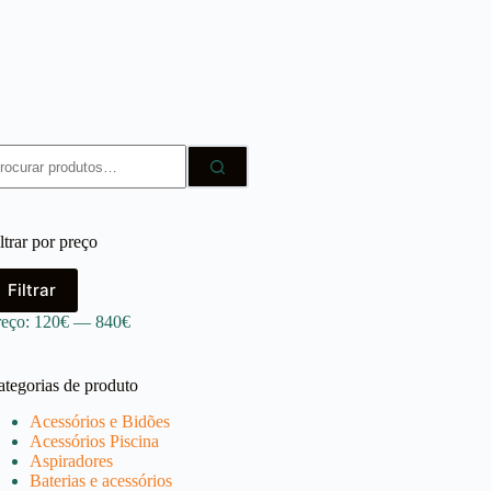
squisar
r:
ltrar por preço
reço
reço
Filtrar
ínimo
áximo
reço:
120€
—
840€
ategorias de produto
Acessórios e Bidões
Acessórios Piscina
Aspiradores
Baterias e acessórios