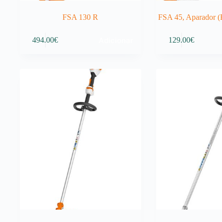
FSA 130 R
FSA 45, Aparador (B
Adicionar
494.00
€
129.00
€