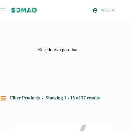
Pular
para
0.00
€
Carrinho
o
de
conteúdo
compras
Roçadores a gasolina
Filter Products
Showing 1 - 15 of 37 results