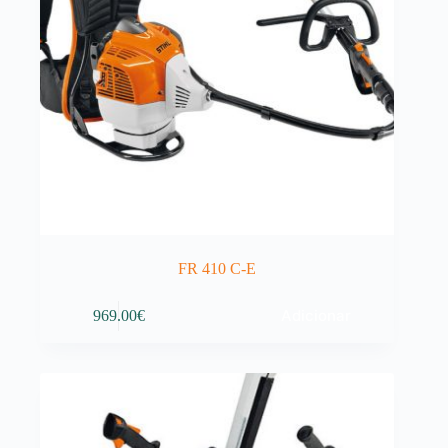
FR 410 C-E
Adicionar
969.00
€