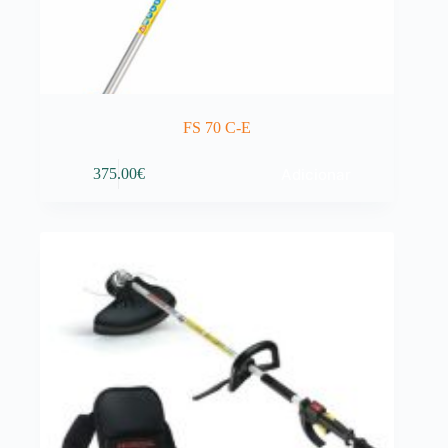
FS 70 C-E
Adicionar
375.00
€