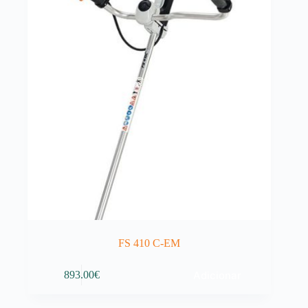
FS 410 C-EM
Adicionar
893.00
€