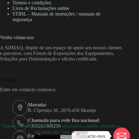
Termos e condições
Livro de Reclamações online
STIHL – Manuais de instruções / manuais de
segurança
Venha visitar-nos
A SDMAQ, dispõe de um espaço de apoio aos nossos clientes
e parceiros, com Fórum de Exposições dos Equipamentos,
Soluções para Demonstração e oficina certificada.
Contactos
Entre em contacto connosco.
Morada:
R. Ciprestes 36, 2870-450 Montijo
Chamada para rede fixa nacional:
+351212308230
Usamos cookies para garantir que oferecemos a melhor experiência
em nosso site. Leia os
termos
Contacte-nos
Email: