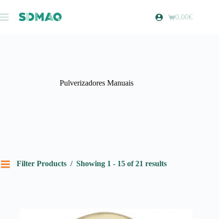
Pular
para
0.00
€
Carrinho
o
de
conteúdo
compras
Pulverizadores Manuais
Filter Products
Showing 1 - 15 of 21 results