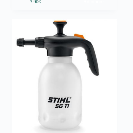
Adicionar
3.90
€