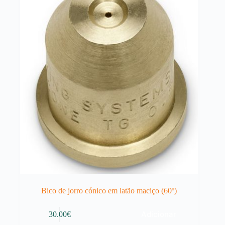
Bico de jorro cónico em latão maciço (60º)
Adicionar
30.00
€