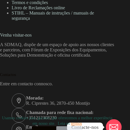
Termos e condições
Livro de Reclamações online
STIHL – Manuais de instruções / manuais de
segurança
Venha visitar-nos
A SDMAQ, dispõe de um espaço de apoio aos nossos clientes
e parceiros, com Fórum de Exposições dos Equipamentos,
Soluções para Demonstração e oficina certificada.
Contactos
Entre em contacto connosco.
Morada:
R. Ciprestes 36, 2870-450 Montijo
Chamada para rede fixa nacional:
+351212308230
Usamos cookies para garantir que oferecemos a melhor experiência
em nosso site. Leia os
termos
Contacte-nos
Email: