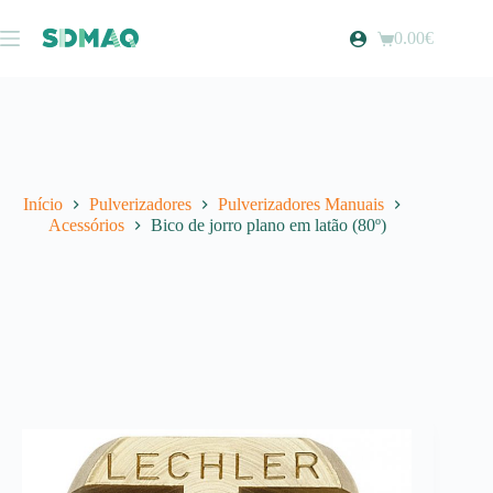
Pular
para
0.00
€
Carrinho
o
de
conteúdo
compras
Início
Pulverizadores
Pulverizadores Manuais
Acessórios
Bico de jorro plano em latão (80º)