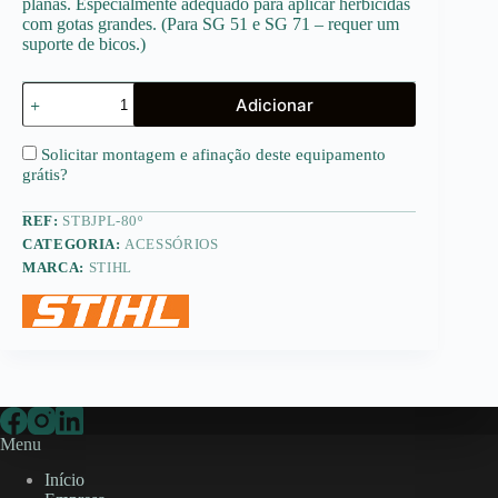
planas. Especialmente adequado para aplicar herbicidas
com gotas grandes. (Para SG 51 e SG 71 – requer um
suporte de bicos.)
Quantidade
Adicionar
de
Bico
de
Solicitar montagem e afinação deste equipamento
jorro
grátis
?
plano
em
REF:
STBJPL-80º
latão
(80º)
CATEGORIA:
ACESSÓRIOS
MARCA:
STIHL
Menu
Início