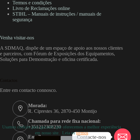
Termos e condições
Livro de Reclamações online
STIHL – Manuais de instruções / manuais de
segurança
Venha visitar-nos
A SDMAQ, dispõe de um espaço de apoio aos nossos clientes
e parceiros, com Fórum de Exposições dos Equipamentos,
Soluções para Demonstração e oficina certificada.
Contactos
Entre em contacto connosco.
Morada:
R. Ciprestes 36, 2870-450 Montijo
Chamada para rede fixa nacional:
+351212308230
Usamos cookies para garantir que oferecemos a melhor experiência
em nosso site. Leia os
termos
Contacte-nos
Email: