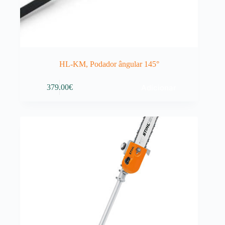
HL-KM, Podador ângular 145°
Adicionar
379.00
€