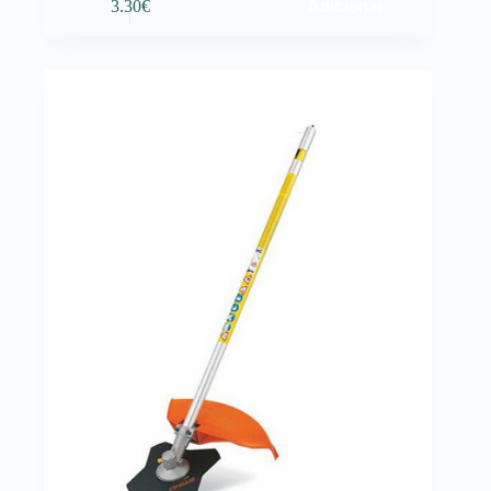
Adicionar
3.30
€