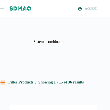
Pular
para
0.00
€
Carrinho
o
de
conteúdo
compras
Sistema combinado
Filter Products
Showing 1 - 15 of 36 results