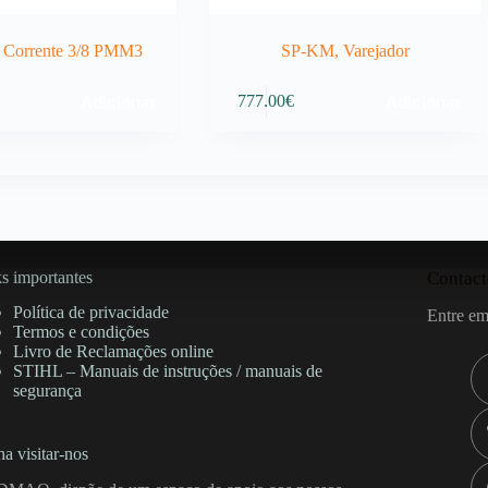
Corrente 3/8 PMM3
SP-KM, Varejador
Adicionar
Adicionar
777.00
€
s importantes
Contact
Política de privacidade
Entre em
Termos e condições
Livro de Reclamações online
STIHL – Manuais de instruções / manuais de
segurança
a visitar-nos