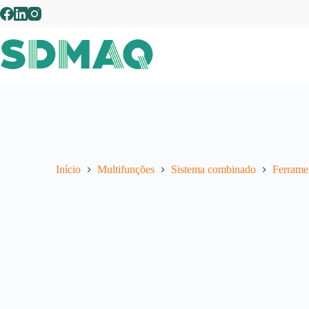
Pular
para
o
conteúdo
Início
Multifunções
Sistema combinado
Ferrame