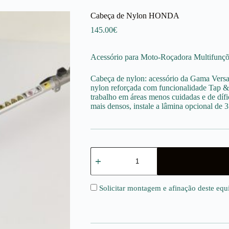
Cabeça de Nylon HONDA
145.00
€
Acessório para Moto-Roçadora Multifun
Cabeça de nylon: acessório da Gama Versa
nylon reforçada com funcionalidade Tap & G
trabalho em áreas menos cuidadas e de dífic
mais densos, instale a lâmina opcional de 3
Quantidade
de
Cabeça
de
Nylon
Solicitar montagem e afinação deste eq
HONDA