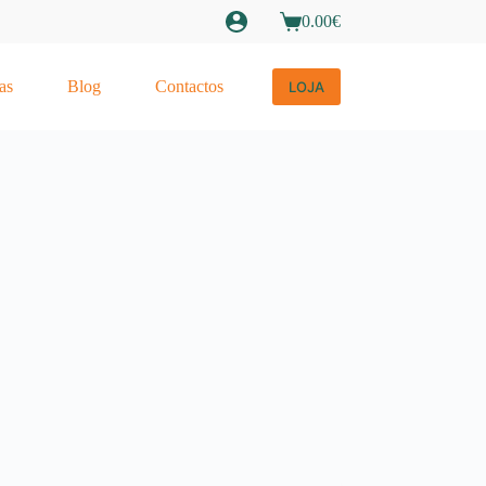
0.00
€
Carrinho
de
compras
as
Blog
Contactos
LOJA