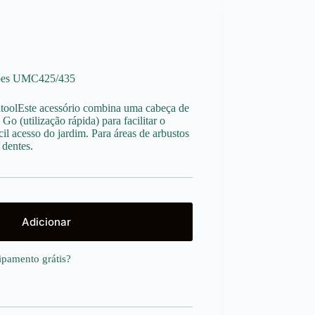
ções UMC425/435
toolEste acessório combina uma cabeça de
o (utilização rápida) para facilitar o
il acesso do jardim. Para áreas de arbustos
 dentes.
Adicionar
uipamento
grátis
?