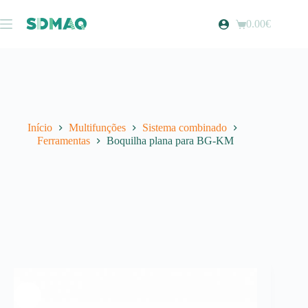
Pular
para
0.00
€
Carrinho
o
de
conteúdo
compras
Início
Multifunções
Sistema combinado
Ferramentas
Boquilha plana para BG-KM