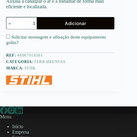
Auxilia a canalizar o ar e a trabalhar de forma mais
eficiente e localizada.
Quantidade
Adicionar
de
Boquilha
plana
Solicitar montagem e afinação deste equipamento
para
grátis
?
BG-
KM
REF:
46067018301
CATEGORIA:
FERRAMENTAS
MARCA:
STIHL
Menu
Início
Empresa