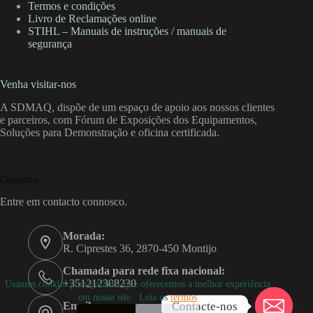
Termos e condições
Livro de Reclamações online
STIHL – Manuais de instruções / manuais de
segurança
Venha visitar-nos
A SDMAQ, dispõe de um espaço de apoio aos nossos clientes
e parceiros, com Fórum de Exposições dos Equipamentos,
Soluções para Demonstração e oficina certificada.
Contactos
Entre em contacto connosco.
Morada:
R. Ciprestes 36, 2870-450 Montijo
Chamada para rede fixa nacional:
+351212308230
Usamos cookies para garantir que oferecemos a melhor experiência
em nosso site. Leia os
termos
Contacte-nos
Email: