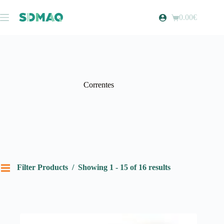
Pular
para
0.00
€
Carrinho
o
de
conteúdo
compras
Correntes
Filter Products
Showing 1 - 15 of 16 results