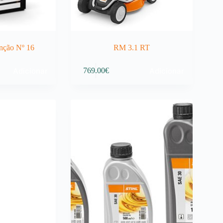
nção Nº 16
RM 3.1 RT
Adicionar
Adicionar
769.00
€