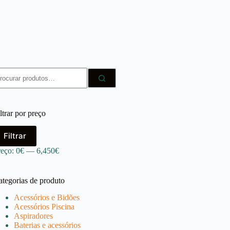
squisar
r:
ltrar por preço
reço
reço
Filtrar
ínimo
áximo
reço:
0€
—
6,450€
ategorias de produto
Acessórios e Bidões
Acessórios Piscina
Aspiradores
Baterias e acessórios