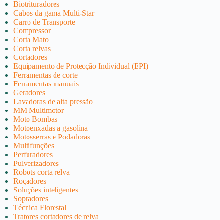
Biotrituradores
Cabos da gama Multi-Star
Carro de Transporte
Compressor
Corta Mato
Corta relvas
Cortadores
Equipamento de Protecção Individual (EPI)
Ferramentas de corte
Ferramentas manuais
Geradores
Lavadoras de alta pressão
MM Multimotor
Moto Bombas
Motoenxadas a gasolina
Motosserras e Podadoras
Multifunções
Perfuradores
Pulverizadores
Robots corta relva
Roçadores
Soluções inteligentes
Sopradores
Técnica Florestal
Tratores cortadores de relva