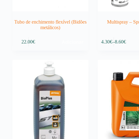
Tubo de enchimento flexível (Bidões
Multispray – Sp
metálicos)
This
Adicionar
22.00
€
4.30
€
–
8.60
€
product
Price
has
range:
multiple
4.30€
variants.
through
The
8.60€
options
may
be
chosen
on
the
product
page