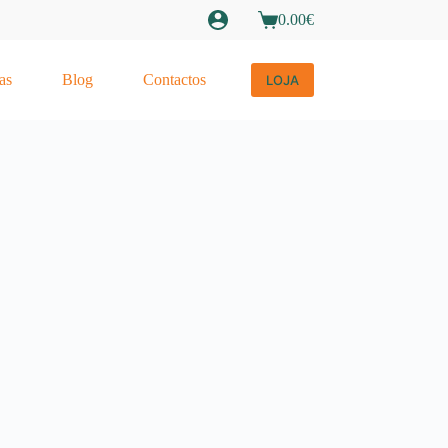
0.00
€
Carrinho
de
compras
as
Blog
Contactos
LOJA