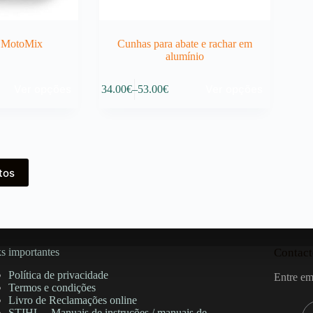
l MotoMix
Cunhas para abate e rachar em
alumínio
This
Ver opções
Ver opções
34.00
€
–
53.00
€
product
Price
has
range:
multiple
34.00€
variants.
through
The
53.00€
options
may
tos
be
chosen
on
the
product
page
s importantes
Contact
Política de privacidade
Entre em
Termos e condições
Livro de Reclamações online
STIHL – Manuais de instruções / manuais de