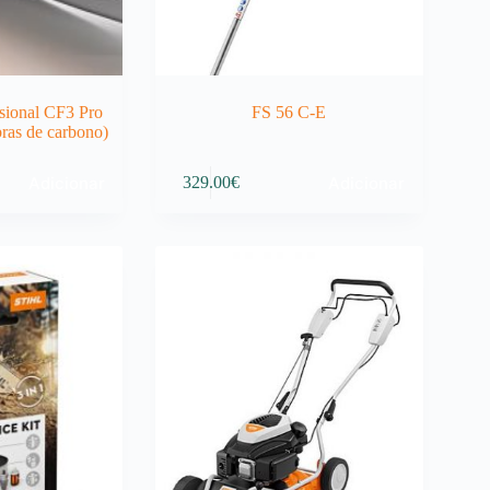
ssional CF3 Pro
FS 56 C-E
ras de carbono)
Adicionar
Adicionar
329.00
€