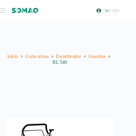
Pular
para
0.00
€
Carrinho
o
de
conteúdo
compras
Início
Corta relvas
Escarificador
Gasolina
RL 540