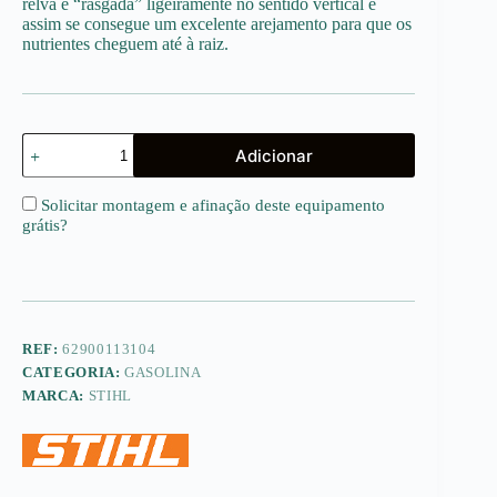
relva é “rasgada” ligeiramente no sentido vertical e
assim se consegue um excelente arejamento para que os
nutrientes cheguem até à raiz.
Quantidade
Adicionar
de
RL
540
Solicitar montagem e afinação deste equipamento
grátis
?
REF:
62900113104
CATEGORIA:
GASOLINA
MARCA:
STIHL