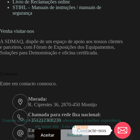
Livro de Reclamações online
STIHL – Manuais de instruções / manuais de
segurança
Venha visitar-nos
A SDMAQ, dispõe de um espaço de apoio aos nossos clientes
e parceiros, com Fórum de Exposições dos Equipamentos,
Soluções para Demonstração e oficina certificada.
Contactos
Entre em contacto connosco.
Morada:
R. Ciprestes 36, 2870-450 Montijo
Chamada para rede fixa nacional:
+351212308230
Usamos cookies para garantir que oferecemos a melhor experiência
em nosso site. Leia os
termos
Contacte-nos
Email:
Aceitar
Recusar
info@sdmaq.pt