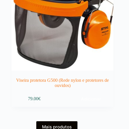
Viseira protetora G500 (Rede nylon e protetores de
ouvidos)
Adicionar
79.00
€
Mais produtos