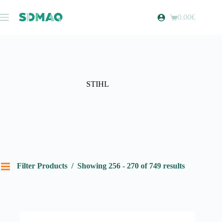
Pular
para
0.00
€
Carrinho
o
de
conteúdo
compras
STIHL
Filter Products
Showing 256 - 270 of 749 results