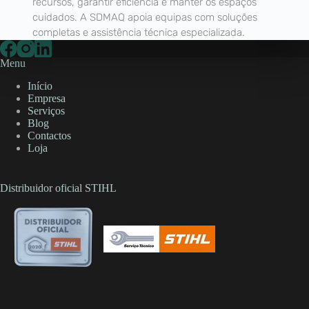
recursos, garantir eficiência e manter os espaços
cuidados. A SDMAQ apoia equipas com soluções
completas e assistência técnica especializada.
Menu
Início
Empresa
Serviços
Blog
Contactos
Loja
Distribuidor oficial STIHL