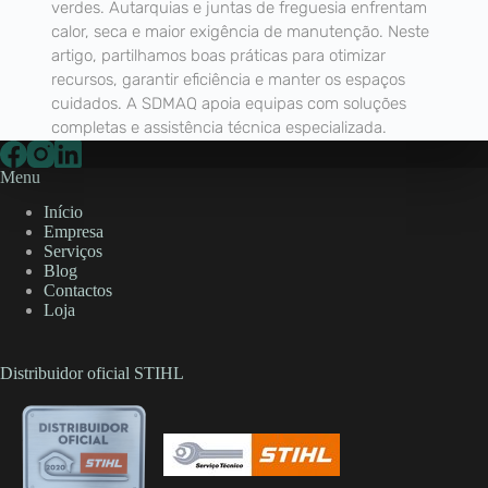
verdes. Autarquias e juntas de freguesia enfrentam
calor, seca e maior exigência de manutenção. Neste
artigo, partilhamos boas práticas para otimizar
recursos, garantir eficiência e manter os espaços
cuidados. A SDMAQ apoia equipas com soluções
completas e assistência técnica especializada.
Menu
Início
Empresa
Serviços
Blog
Contactos
Loja
Distribuidor oficial STIHL