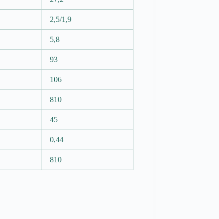
2,5/1,9
5,8
93
106
810
45
0,44
810