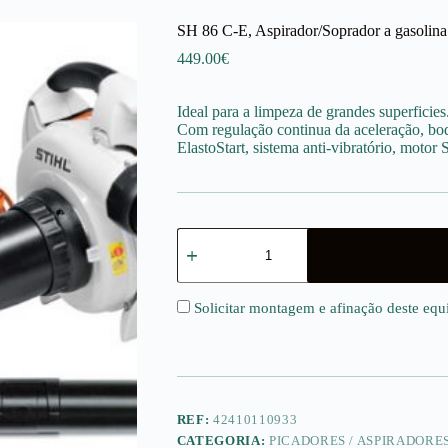
SH 86 C-E, Aspirador/Soprador a gasolina
449.00
€
Ideal para a limpeza de grandes superficies
Com regulação continua da aceleração, bo
ElastoStart, sistema anti-vibratório, moto
Quantidade
de
SH
86
C-
Solicitar montagem e afinação deste eq
E,
Aspirador/Soprador
a
gasolina
REF:
42410110933
CATEGORIA:
PICADORES / ASPIRADORE