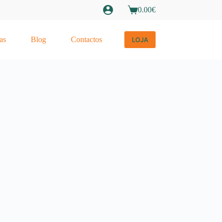
0.00
€
Carrinho
de
compras
as
Blog
Contactos
LOJA