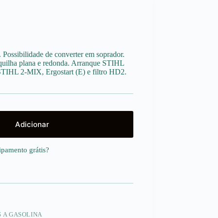
. Possibilidade de converter em soprador.
quilha plana e redonda. Arranque STIHL
r STIHL 2-MIX, Ergostart (E) e filtro HD2.
Adicionar
uipamento
grátis
?
S A GASOLINA