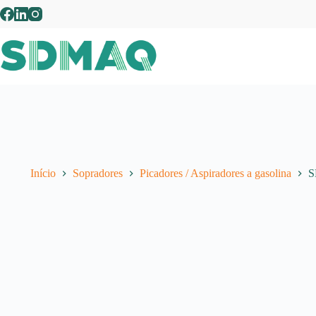
Pular
para
o
conteúdo
Início
Sopradores
Picadores / Aspiradores a gasolina
S