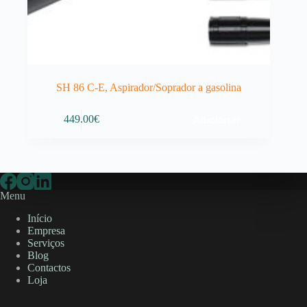
SH 86 C-E, Aspirador/Soprador a gasolina
Adicionar
449.00
€
Menu
Início
Empresa
Serviços
Blog
Contactos
Loja