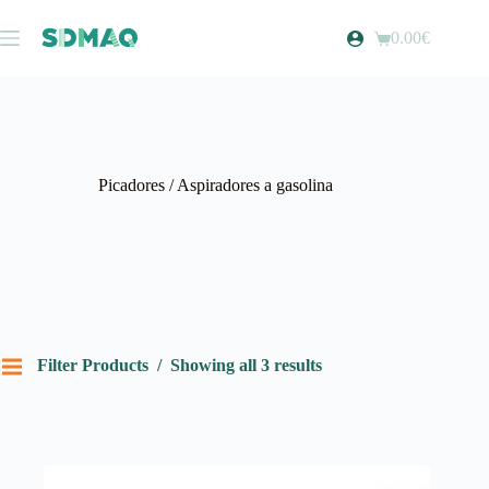
Pular
para
0.00
€
Carrinho
o
de
conteúdo
compras
Picadores / Aspiradores a gasolina
Filter Products
Showing all 3 results