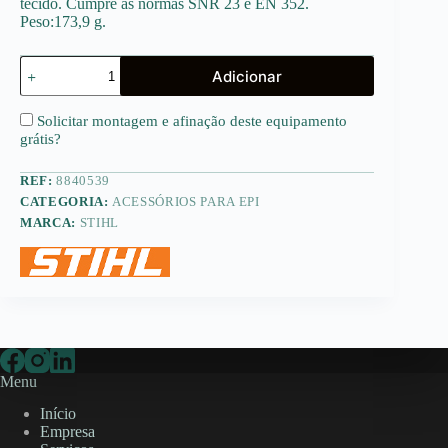
tecido. Cumpre as normas SNR 23 e EN 352.
Peso:173,9 g.
Quantidade
Adicionar
de
Protetor
de
Solicitar montagem e afinação deste equipamento
ouvidos
grátis
?
CONCEPT
23
REF:
8840539
CATEGORIA:
ACESSÓRIOS PARA EPI
MARCA:
STIHL
Menu
Início
Empresa