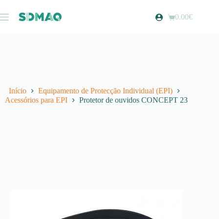
Pular
para
0.00
€
Carrinho
o
de
conteúdo
compras
Início
Equipamento de Protecção Individual (EPI)
Acessórios para EPI
Protetor de ouvidos CONCEPT 23