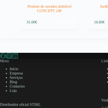
Protetor de ouvidos dobrável
Joelh
CONCEPT 24F
Adicionar
31.00
€
16.60
€
Menu
Link
Início
Empresa
Serviços
Blog
Contactos
Loja
Venh
Distribuidor oficial STIHL