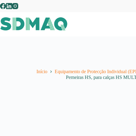
Pular
para
o
conteúdo
Início
Equipamento de Protecção Individual (EPI
Perneiras HS, para calças HS M