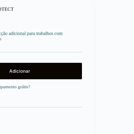
PROTECT
o adicional para trabalhos com
o
Adicionar
uipamento
grátis
?