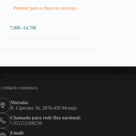
Protetor para a chuva no pescoço
This
Ver opções
7.00
€
–
14.70
€
product
Price
has
range:
multiple
7.00€
variants.
through
The
14.70€
options
may
be
chosen
os
on
the
 contacto connosco.
product
page
Morada:
R. Ciprestes 36, 2870-450 Montijo
Chamada para rede fixa nacional:
+351212308230
Email: