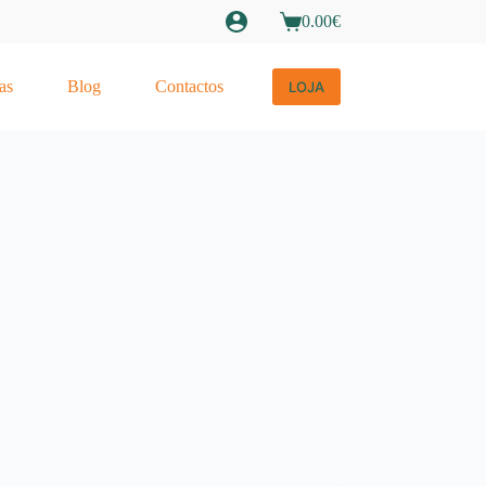
0.00
€
Carrinho
de
compras
as
Blog
Contactos
LOJA