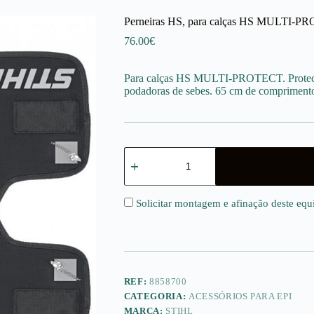
Perneiras HS, para calças HS MULTI-
76.00
€
Para calças HS MULTI-PROTECT. Protecçã
podadoras de sebes. 65 cm de compriment
Quantidade
de
Perneiras
HS,
para
Solicitar montagem e afinação deste eq
calças
HS
MULTI-
PROTECT
REF:
8858700
CATEGORIA:
ACESSÓRIOS PARA EPI
MARCA:
STIHL