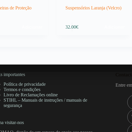
eiras de Proteção
Suspensórios Laranja (Velcro)
Adicionar
Adicionar
32.00
€
s importantes
Contact
Política de privacidade
Entre em
Termos e condições
Livro de Reclamações online
STIHL – Manuais de instruções / manuais de
segurança
a visitar-nos