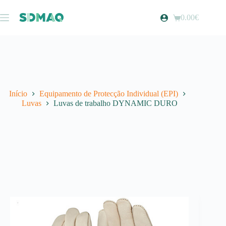
Pular
para
0.00
€
Carrinho
o
de
conteúdo
compras
Início
Equipamento de Protecção Individual (EPI)
Luvas
Luvas de trabalho DYNAMIC DURO