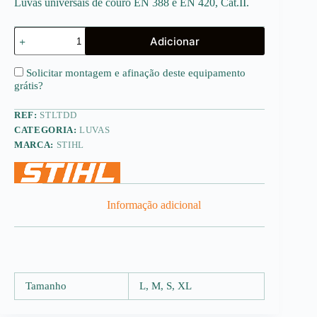
Luvas universais de couro EN 388 e EN 420, Cat.II.
Quantidade
Adicionar
de
Luvas
de
Solicitar montagem e afinação deste equipamento
trabalho
grátis
?
DYNAMIC
DURO
REF:
STLTDD
CATEGORIA:
LUVAS
MARCA:
STIHL
Informação adicional
Tamanho
L, M, S, XL