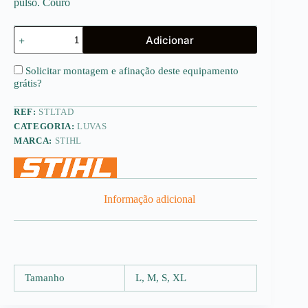
pulso. Couro
Quantidade
Adicionar
de
Luvas
de
Solicitar montagem e afinação deste equipamento
trabalho
grátis
?
ADVANCE
DURO
REF:
STLTAD
CATEGORIA:
LUVAS
MARCA:
STIHL
Informação adicional
Tamanho
L, M, S, XL