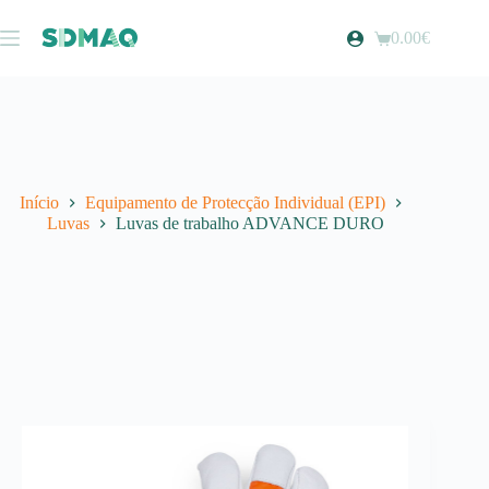
Pular
para
0.00
€
Carrinho
o
de
conteúdo
compras
Início
Equipamento de Protecção Individual (EPI)
Luvas
Luvas de trabalho ADVANCE DURO