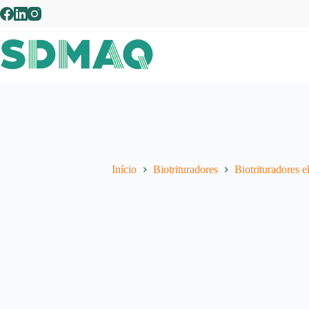
Pular
para
o
conteúdo
Início
Biotrituradores
Biotrituradores el