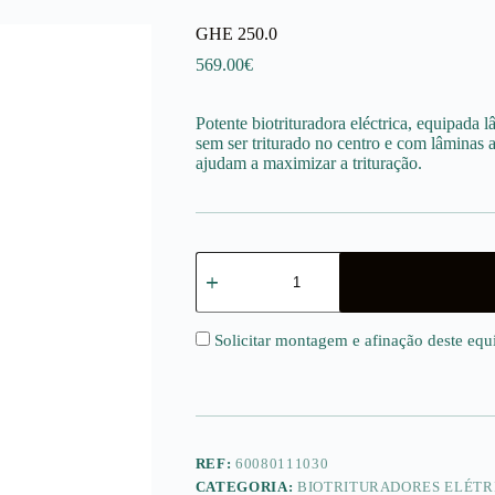
GHE 250.0
569.00
€
Potente biotrituradora eléctrica, equipada l
sem ser triturado no centro e com lâminas 
ajudam a maximizar a trituração.
Quantidade
de
GHE
250.0
Solicitar montagem e afinação deste eq
REF:
60080111030
CATEGORIA:
BIOTRITURADORES ELÉTR