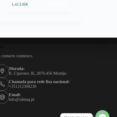
Adicionar
1,413.00
€
os
 contacto connosco.
Morada:
R. Ciprestes 36, 2870-450 Montijo
Chamada para rede fixa nacional:
+351212308230
Email:
info@sdmaq.pt