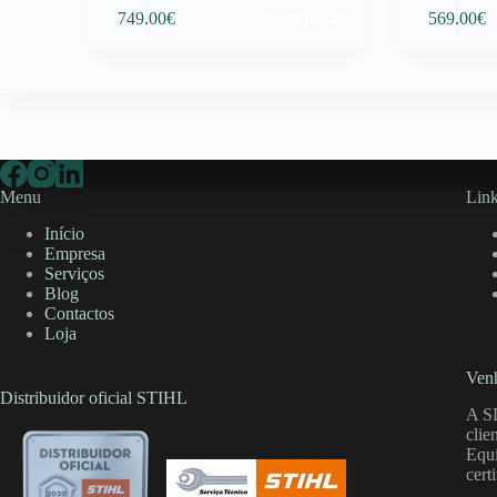
Adicionar
749.00
€
569.00
€
Menu
Link
Início
Empresa
Serviços
Blog
Contactos
Loja
Venh
Distribuidor oficial STIHL
A S
clie
Equi
cert