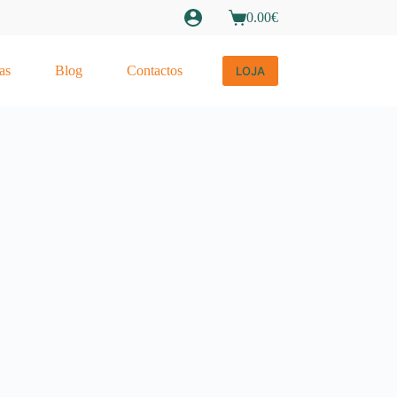
0.00
€
Carrinho
de
compras
as
Blog
Contactos
LOJA