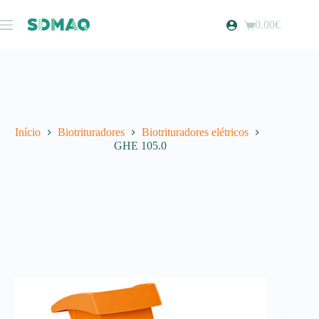
Pular
para
0.00
€
Carrinho
o
de
conteúdo
compras
Início
Biotrituradores
Biotrituradores elétricos
GHE 105.0