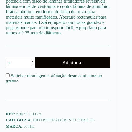
potência com disco de lâminas trituradoras reversíveis,
lâmina em pá de ventoinha e contra-lâmina de alumínio.
Prática abertura em forma de folha de trevo para
materiais muito ramificados. Abertura rectangular para
materiais macios. Está equipado com rodas grandes e
pega grande para um transporte fácil. Apropriado para
ramos até 35 mm de diâmetro.
Quantidade
Adicionar
de
GHE
105.0
Solicitar montagem e afinação deste equipamento
grátis
?
REF:
60070111175
CATEGORIA:
BIOTRITURADORES ELÉTRICOS
MARCA:
STIHL