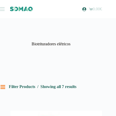
Pular
para
0.00
€
Carrinho
o
de
conteúdo
compras
Biotrituradores elétricos
Filter Products
Showing all 7 results