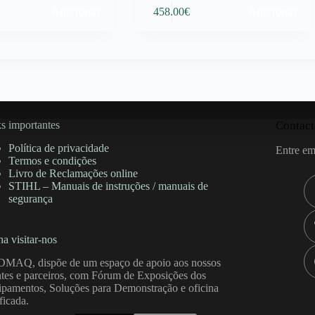
Adicionar
Adicionar
458.00
€
s importantes
Contact
Política de privacidade
Entre em
Termos e condições
Livro de Reclamações online
STIHL – Manuais de instruções / manuais de
segurança
a visitar-nos
DMAQ, dispõe de um espaço de apoio aos nossos
ntes e parceiros, com Fórum de Exposições dos
pamentos, Soluções para Demonstração e oficina
ificada.