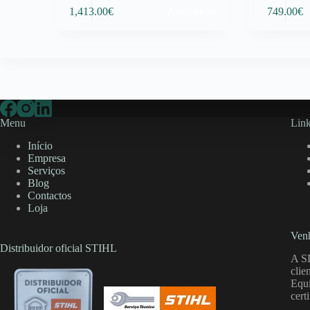
Adicionar
1,413.00
€
749.00
€
Menu
Link
Início
Empresa
Serviços
Blog
Contactos
Loja
Venh
Distribuidor oficial STIHL
A S
clie
Equi
cert