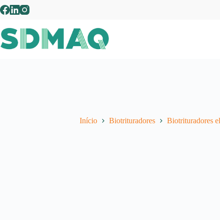
Pular
para
o
conteúdo
Início
Biotrituradores
Biotrituradores el