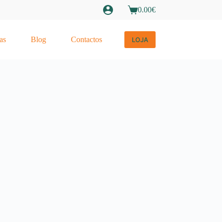
0.00
€
Carrinho
de
compras
as
Blog
Contactos
LOJA