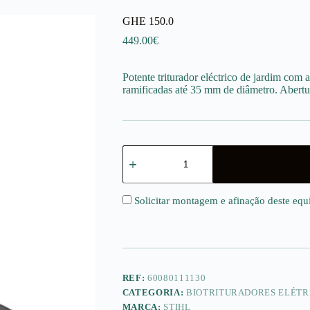
GHE 150.0
449.00
€
Potente triturador eléctrico de jardim com 
ramificadas até 35 mm de diâmetro. Abertu
Quantidade
de
GHE
150.0
Solicitar montagem e afinação deste eq
REF:
60080111130
CATEGORIA:
BIOTRITURADORES ELÉTR
MARCA:
STIHL