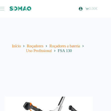
Pular
para
0.00
€
Carrinho
o
de
conteúdo
compras
Início
Roçadores
Roçadores a bateria
Uso Profissional
FSA 130