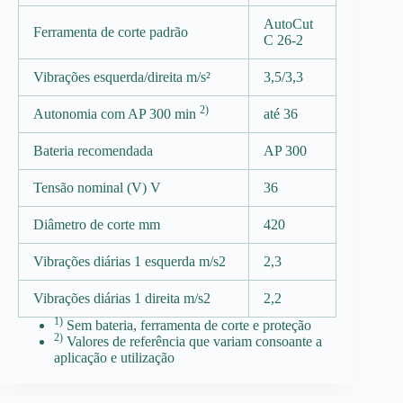
AutoCut
Ferramenta de corte padrão
C 26-2
Vibrações esquerda/direita m/s²
3,5/3,3
2)
Autonomia com AP 300 min
até 36
Bateria recomendada
AP 300
Tensão nominal (V) V
36
Diâmetro de corte mm
420
Vibrações diárias 1 esquerda m/s2
2,3
Vibrações diárias 1 direita m/s2
2,2
1)
Sem bateria, ferramenta de corte e proteção
2)
Valores de referência que variam consoante a
aplicação e utilização