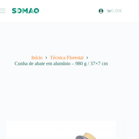
Pular
para
0.00
€
Carrinho
o
de
conteúdo
compras
Início
Técnica Florestal
Cunha de abate em alumínio – 980 g / 37×7 cm