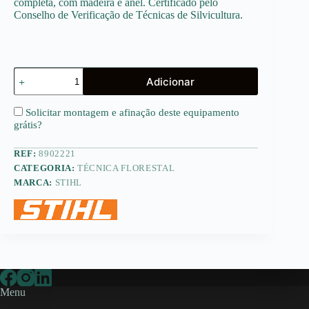
completa, com madeira e anel. Certificado pelo
Conselho de Verificação de Técnicas de Silvicultura.
Quantidade
Adicionar
de
Cunha
de
Solicitar montagem e afinação deste equipamento
abate
grátis
?
em
alumínio
REF:
8902221
-
980
CATEGORIA:
TÉCNICA FLORESTAL
g
MARCA:
STIHL
/
37x7
cm
Menu