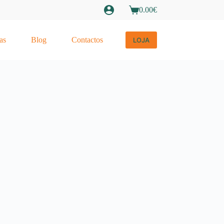
0.00
€
Carrinho
de
compras
as
Blog
Contactos
LOJA