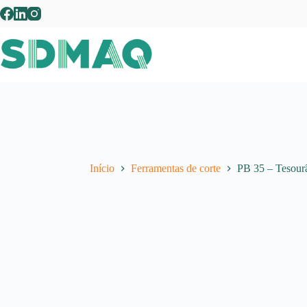
Pular
para
o
conteúdo
Início
Ferramentas de corte
PB 35 – Tesou