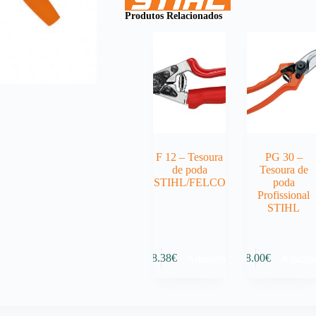
Produtos Relacionados
F 12 – Tesoura
PG 30 –
de poda
Tesoura de
STIHL/FELCO
poda
Profissional
STIHL
Adicionar
Adicio
78.38
€
58.00
€