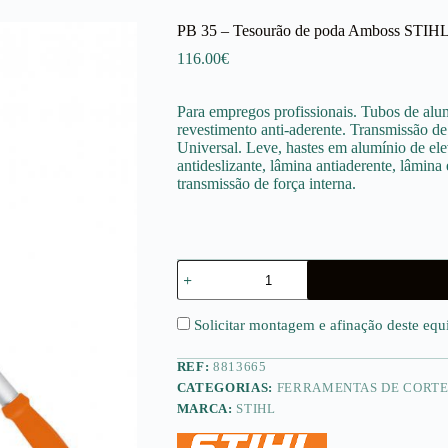
PB 35 – Tesourão de poda Amboss STIH
116.00
€
Para empregos profissionais. Tubos de alum
revestimento anti-aderente. Transmissão d
Universal. Leve, hastes em alumínio de ele
antideslizante, lâmina antiaderente, lâmina
transmissão de força interna.
Quantidade
de
PB
35
Solicitar montagem e afinação deste eq
-
Tesourão
REF:
8813665
de
poda
CATEGORIAS:
FERRAMENTAS DE CORT
Amboss
MARCA:
STIHL
STIHL