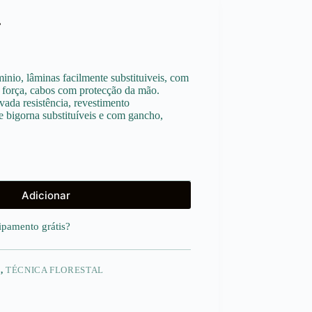
L
inio, lâminas facilmente substituiveis, com
e força, cabos com protecção da mão.
vada resistência, revestimento
 e bigorna substituíveis e com gancho,
Adicionar
uipamento
grátis
?
E
,
TÉCNICA FLORESTAL