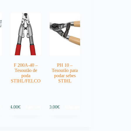
F 200A-40 –
PH 10 –
Tesourão de
Tesourão para
poda
podar sebes
STIHL/FELCO
STIHL
nar
Adicionar
Adicionar
94.00
€
60.00
€