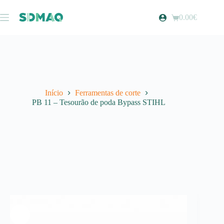
Pular
para
0.00
€
Carrinho
o
de
conteúdo
compras
Início
Ferramentas de corte
PB 11 – Tesourão de poda Bypass STIHL