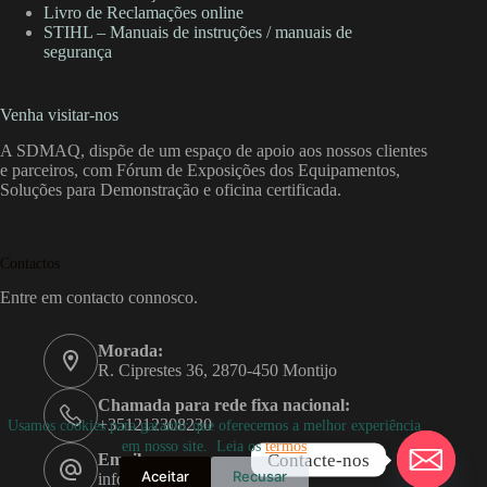
Livro de Reclamações online
STIHL – Manuais de instruções / manuais de
segurança
Venha visitar-nos
A SDMAQ, dispõe de um espaço de apoio aos nossos clientes
e parceiros, com Fórum de Exposições dos Equipamentos,
Soluções para Demonstração e oficina certificada.
Contactos
Entre em contacto connosco.
Morada:
R. Ciprestes 36, 2870-450 Montijo
Chamada para rede fixa nacional:
+351212308230
Usamos cookies para garantir que oferecemos a melhor experiência
em nosso site. Leia os
termos
Contacte-nos
Email:
Aceitar
Recusar
info@sdmaq.pt