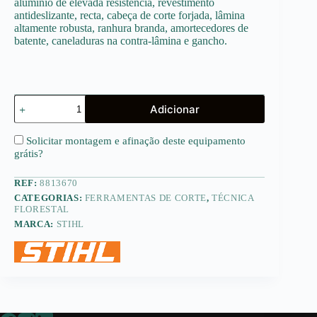
alumínio de elevada resistência, revestimento
antideslizante, recta, cabeça de corte forjada, lâmina
altamente robusta, ranhura branda, amortecedores de
batente, caneladuras na contra-lâmina e gancho.
Quantidade
Adicionar
de
PB
11
Solicitar montagem e afinação deste equipamento
-
grátis
?
Tesourão
de
REF:
8813670
poda
Bypass
CATEGORIAS:
FERRAMENTAS DE CORTE
,
TÉCNICA
STIHL
FLORESTAL
MARCA:
STIHL