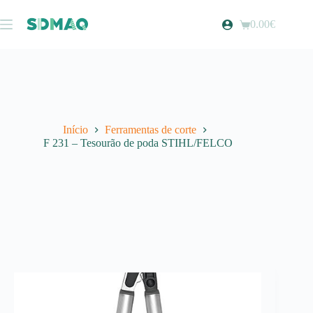
Pular
para
0.00
€
Carrinho
o
de
conteúdo
compras
Início
Ferramentas de corte
F 231 – Tesourão de poda STIHL/FELCO