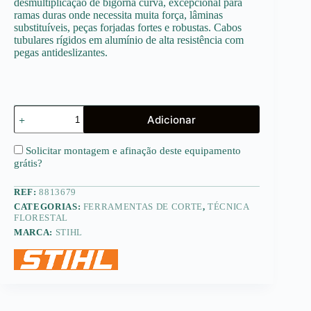
desmultiplicação de bigorna curva, excepcional para
ramas duras onde necessita muita força, lâminas
substituíveis, peças forjadas fortes e robustas. Cabos
tubulares rígidos em alumínio de alta resistência com
pegas antideslizantes.
Quantidade
Adicionar
de
F
231
Solicitar montagem e afinação deste equipamento
-
grátis
?
Tesourão
de
REF:
8813679
poda
STIHL/FELCO
CATEGORIAS:
FERRAMENTAS DE CORTE
,
TÉCNICA
FLORESTAL
MARCA:
STIHL