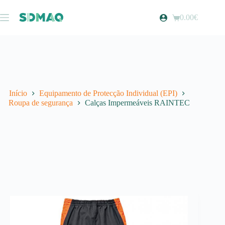
Pular
para
0.00
€
Carrinho
o
de
conteúdo
compras
Início
Equipamento de Protecção Individual (EPI)
Roupa de segurança
Calças Impermeáveis RAINTEC