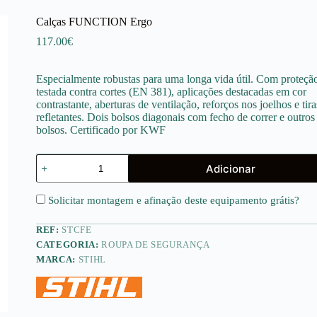
Calças FUNCTION Ergo
117.00
€
Especialmente robustas para uma longa vida útil. Com proteçã
testada contra cortes (EN 381), aplicações destacadas em cor
contrastante, aberturas de ventilação, reforços nos joelhos e tira
refletantes. Dois bolsos diagonais com fecho de correr e outros
bolsos. Certificado por KWF
Quantidade
Adicionar
de
Calças
FUNCTION
Solicitar montagem e afinação deste equipamento
grátis
?
Ergo
REF:
STCFE
CATEGORIA:
ROUPA DE SEGURANÇA
MARCA:
STIHL