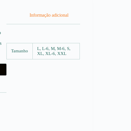
Informação adicional
o
s
L, L-6, M, M-6, S,
Tamanho
XL, XL-6, XXL