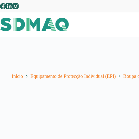
Pular
para
o
conteúdo
Início
Equipamento de Protecção Individual (EPI)
Roupa d