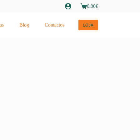
0.00
€
Carrinho
de
compras
as
Blog
Contactos
LOJA