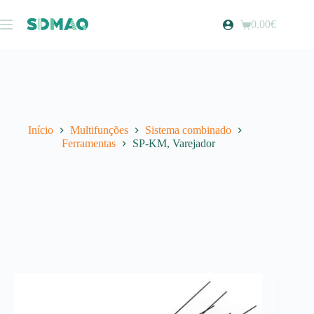
Pular
para
0.00
€
Carrinho
o
de
conteúdo
compras
Início
Multifunções
Sistema combinado
Ferramentas
SP-KM, Varejador