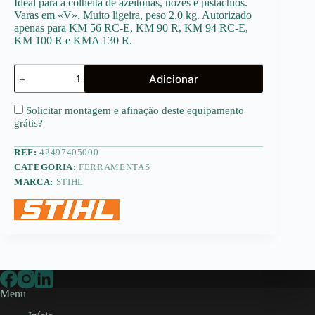
Ideal para a colheita de azeitonas, nozes e pistáchios.
Varas em «V». Muito ligeira, peso 2,0 kg. Autorizado
apenas para KM 56 RC-E, KM 90 R, KM 94 RC-E,
KM 100 R e KMA 130 R.
Quantidade
Adicionar
de
SP-
KM,
Solicitar montagem e afinação deste equipamento
Varejador
grátis
?
REF:
42497405000
CATEGORIA:
FERRAMENTAS
MARCA:
STIHL
Menu