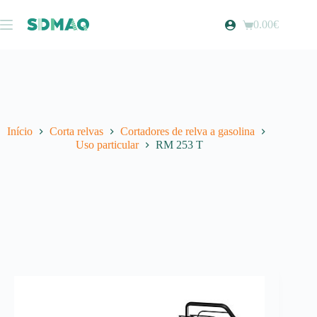
Pular
para
0.00
€
Carrinho
o
de
conteúdo
compras
Início
Corta relvas
Cortadores de relva a gasolina
Uso particular
RM 253 T