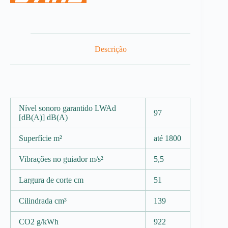
Descrição
Nível sonoro garantido LWAd
97
[dB(A)] dB(A)
Superfície m²
até 1800
Vibrações no guiador m/s²
5,5
Largura de corte cm
51
Cilindrada cm³
139
CO2 g/kWh
922