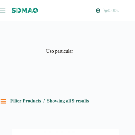
Pular
para
0.00
€
Carrinho
o
de
conteúdo
compras
Uso particular
Filter Products
Showing all 9 results