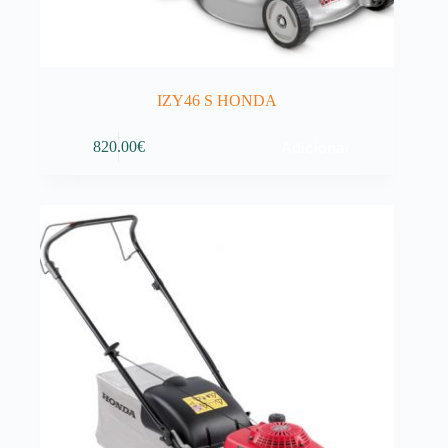
IZY46 S HONDA
Adicionar
820.00
€