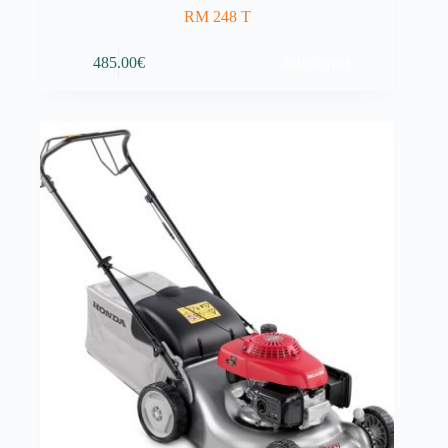
RM 248 T
Adicionar
485.00
€