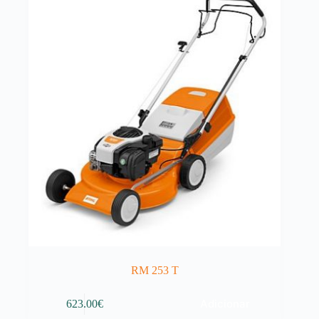
RM 253 T
Adicionar
623.00
€