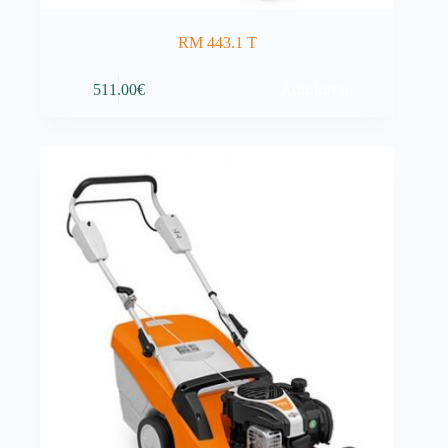
RM 443.1 T
Adicionar
511.00
€