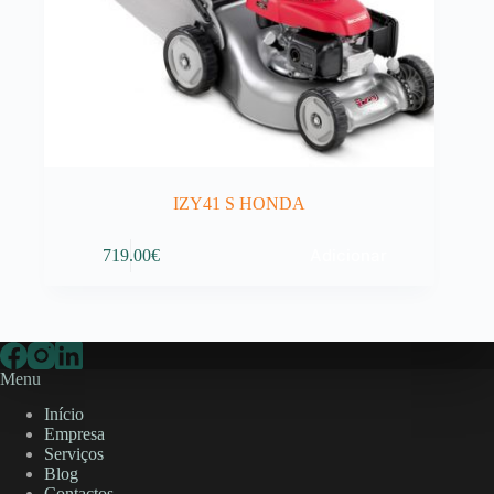
IZY41 S HONDA
Adicionar
719.00
€
Menu
Início
Empresa
Serviços
Blog
Contactos