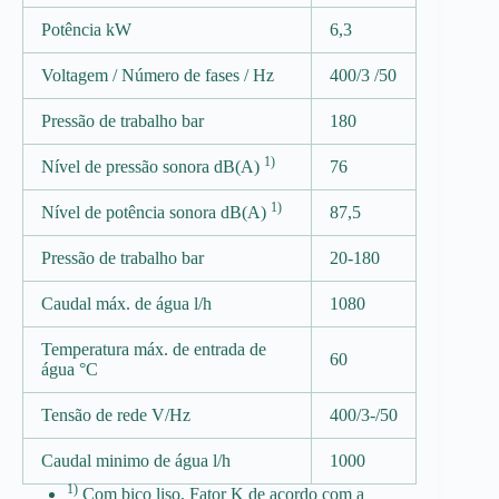
Potência kW
6,3
Voltagem / Número de fases / Hz
400/3 /50
Pressão de trabalho bar
180
1)
Nível de pressão sonora dB(A)
76
1)
Nível de potência sonora dB(A)
87,5
Pressão de trabalho bar
20-180
Caudal máx. de água l/h
1080
Temperatura máx. de entrada de
60
água °C
Tensão de rede V/Hz
400/3-/50
Caudal minimo de água l/h
1000
1)
Com bico liso, Fator K de acordo com a