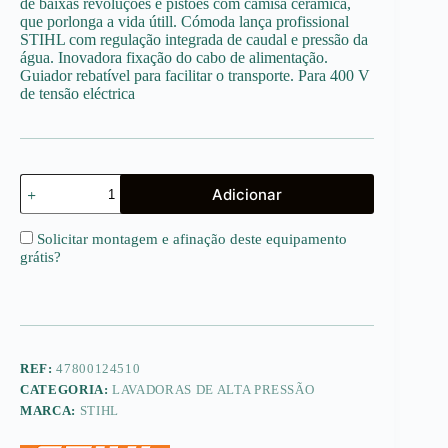
de baixas revoluções e pistões com camisa cerâmica,
1,979.00€.
1,624.00€.
que porlonga a vida útill. Cómoda lança profissional
STIHL com regulação integrada de caudal e pressão da
água. Inovadora fixação do cabo de alimentação.
Guiador rebatível para facilitar o transporte. Para 400 V
de tensão eléctrica
Quantidade
Adicionar
de
RE
362
Solicitar montagem e afinação deste equipamento
(Trifásica)
grátis
?
REF:
47800124510
CATEGORIA:
LAVADORAS DE ALTA PRESSÃO
MARCA:
STIHL