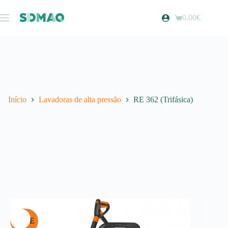
Pular
para
0.00
€
Carrinho
o
de
conteúdo
compras
Início
Lavadoras de alta pressão
RE 362 (Trifásica)
SALE