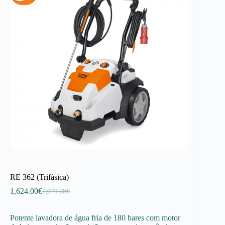
RE 362 (Trifásica)
1,624.00
€
1,979.00
€
O
O
preço
preço
original
atual
Potente lavadora de água fria de 180 bares com motor
era:
é: