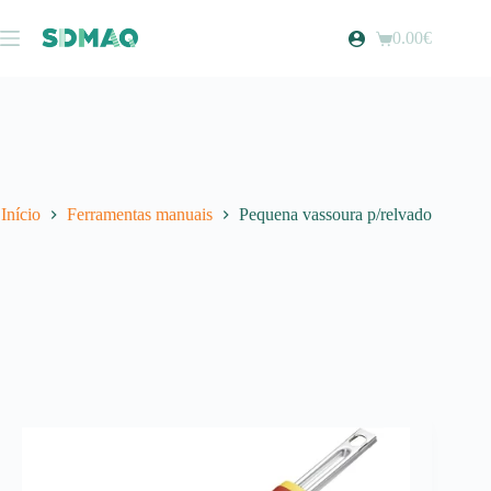
Pular
para
0.00
€
Carrinho
o
de
conteúdo
compras
Início
Ferramentas manuais
Pequena vassoura p/relvado