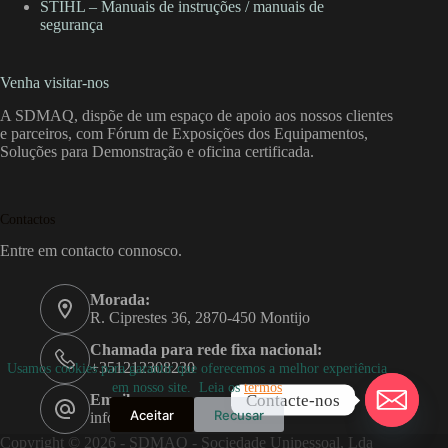
STIHL – Manuais de instruções / manuais de
segurança
Venha visitar-nos
A SDMAQ, dispõe de um espaço de apoio aos nossos clientes
e parceiros, com Fórum de Exposições dos Equipamentos,
Soluções para Demonstração e oficina certificada.
Contactos
Entre em contacto connosco.
Morada:
R. Ciprestes 36, 2870-450 Montijo
Chamada para rede fixa nacional:
+351212308230
Usamos cookies para garantir que oferecemos a melhor experiência
em nosso site. Leia os
termos
Contacte-nos
Email:
Aceitar
Recusar
info@sdmaq.pt
Copyright © 2026 - SDMAQ - Sociedade Unipessoal, Lda