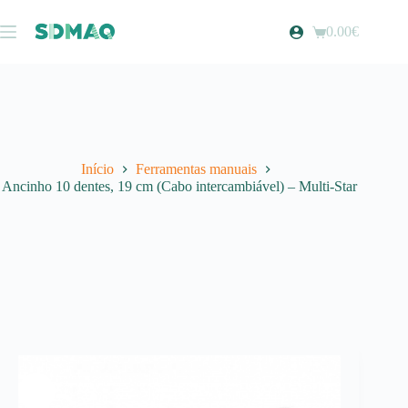
Pular
para
0.00
€
Carrinho
o
de
conteúdo
compras
Início
Ferramentas manuais
Ancinho 10 dentes, 19 cm (Cabo intercambiável) – Multi-Star