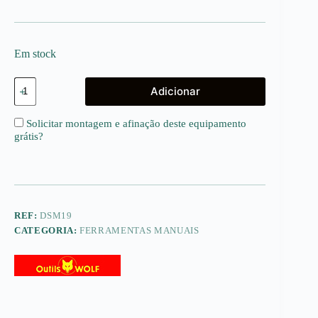
Em stock
Quantidade
Adicionar
de
Ancinho
10
Solicitar montagem e afinação deste equipamento
dentes,
grátis
?
19
cm
(Cabo
intercambiável)
-
Multi-
Star
REF:
DSM19
CATEGORIA:
FERRAMENTAS MANUAIS