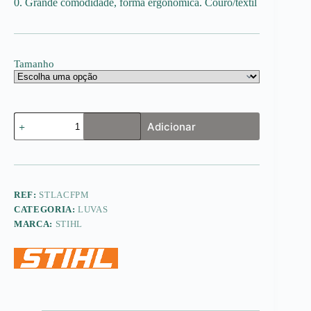
0. Grande comodidade, forma ergonómica. Couro/têxtil
Tamanho
Quantidade
Adicionar
de
Luvas
anti-
corte
FUNCTION
PROTECT
REF:
STLACFPM
MS
CATEGORIA:
LUVAS
MARCA:
STIHL