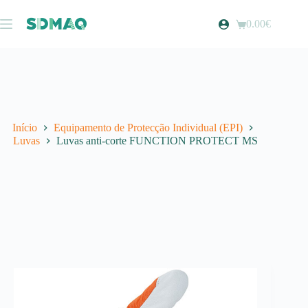
Pular
para
0.00
€
Carrinho
o
de
conteúdo
compras
Início
Equipamento de Protecção Individual (EPI)
Luvas
Luvas anti-corte FUNCTION PROTECT MS