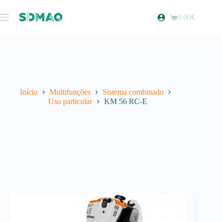
Pular
para
0.00
€
Carrinho
o
de
conteúdo
compras
Início
Multifunções
Sistema combinado
Uso particular
KM 56 RC-E